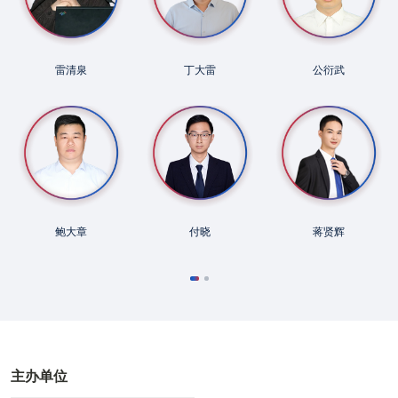
雷清泉
丁大雷
公衍武
鲍大章
付晓
蒋贤辉
主办单位