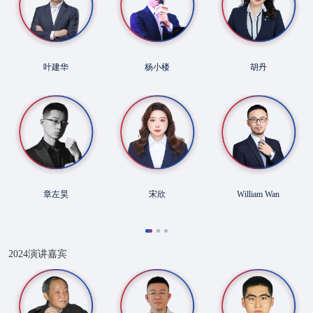
叶建华
杨小楼
胡丹
章左昊
宋欣
William Wan
2024演讲嘉宾